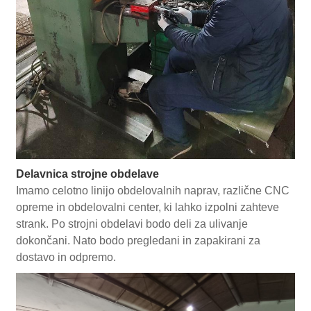
Delavnica strojne obdelave
Imamo celotno linijo obdelovalnih naprav, različne CNC
opreme in obdelovalni center, ki lahko izpolni zahteve
strank. Po strojni obdelavi bodo deli za ulivanje
dokončani. Nato bodo pregledani in zapakirani za
dostavo in odpremo.