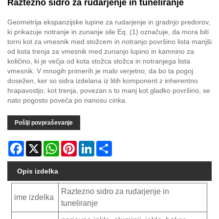
Raztezno sidro za rudarjenje in tuneliranje
Geometrija ekspanzijske lupine za rudarjenje in gradnjo predorov,
ki prikazuje notranje in zunanje sile Eq. (1) označuje, da mora biti
torni kot za vmesnik med stožcem in notranjo površino lista manjši
od kota trenja za vmesnik med zunanjo lupino in kamnino za
količino, ki je večja od kota stožca stožca in notranjega lista
vmesnik. V mnogih primerih je malo verjetno, da bo ta pogoj
dosežen, ker so sidra izdelana iz litih komponent z inherentno
hrapavostjo; kot trenja, povezan s to manj kot gladko površino, se
nato pogosto poveča po nanosu cinka.
Pošlji povpraševanje
Facebook
X
WhatsApp
Pinterest
LinkedIn
Share
Opis izdelka
Raztezno sidro za rudarjenje in
ime izdelka
tuneliranje