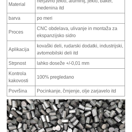
nerjavno jeklo, aluminij, jeklo, baker,
Material
medenina itd
barva
po meri
CNC obdelava, ulivanje in montaža za
Proces
ekspanzijsko sidro
kovaški deli, rudarski dodatki, industrijski,
Aplikacija
avtomobilski deli itd
Strpnost
lahko doseže +/-0,01 mm
Kontrola
100% pregledano
kakovosti
Površina
Pocinkanje, črnjenje, olje zarjavelo itd