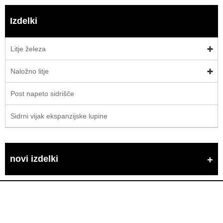
Izdelki
Litje železa
Naložno litje
Post napeto sidrišče
Sidrni vijak ekspanzijske lupine
novi izdelki