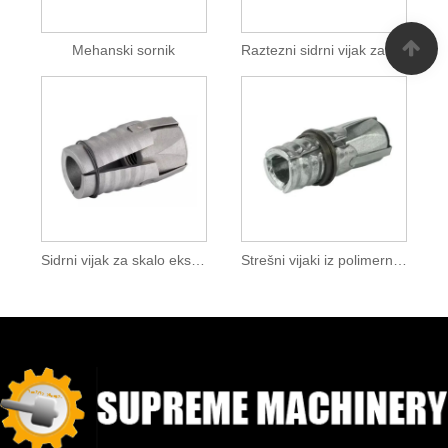
Mehanski sornik
Raztezni sidrni vijak za školjko
Sidrni vijak za skalo ekspanzijske lupine
Strešni vijaki iz polimerne smole