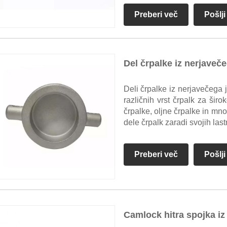
Preberi več
Pošlj
Del črpalke iz nerjaveče
Deli črpalke iz nerjavečega j
različnih vrst črpalk za šir
črpalke, oljne črpalke in mno
dele črpalk zaradi svojih lastn
Preberi več
Pošlj
Camlock hitra spojka iz