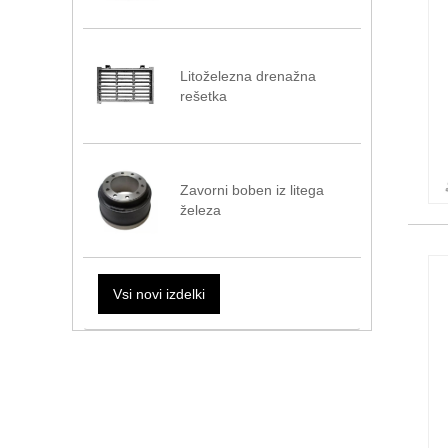
Litoželezna drenažna
rešetka
Zavorni boben iz litega
železa
Vsi novi izdelki