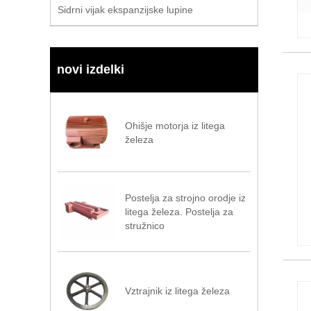
Sidrni vijak ekspanzijske lupine
novi izdelki
Ohišje motorja iz litega
železa
Postelja za strojno orodje iz
litega železa. Postelja za
stružnico
Vztrajnik iz litega železa