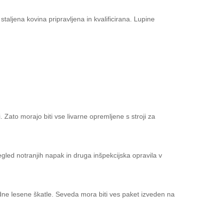
taljena kovina pripravljena in kvalificirana. Lupine
 Zato morajo biti vse livarne opremljene s stroji za
egled notranjih napak in druga inšpekcijska opravila v
ardne lesene škatle. Seveda mora biti ves paket izveden na