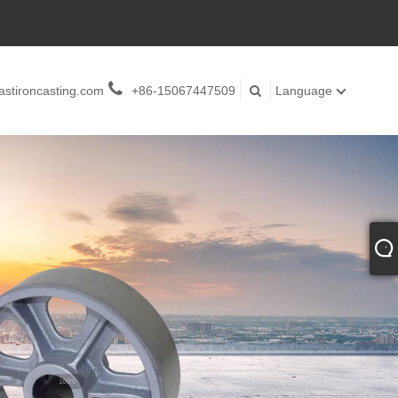
stironcasting.com
+86-15067447509
Language