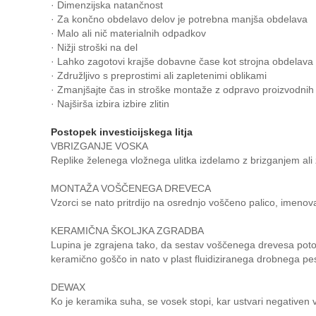
· Dimenzijska natančnost
· Za končno obdelavo delov je potrebna manjša obdelava
· Malo ali nič materialnih odpadkov
· Nižji stroški na del
· Lahko zagotovi krajše dobavne čase kot strojna obdelava
· Združljivo s preprostimi ali zapletenimi oblikami
· Zmanjšajte čas in stroške montaže z odpravo proizvodnih
· Najširša izbira izbire zlitin
Postopek investicijskega litja
VBRIZGANJE VOSKA
Replike želenega vložnega ulitka izdelamo z brizganjem ali z
MONTAŽA VOŠČENEGA DREVECA
Vzorci se nato pritrdijo na osrednjo voščeno palico, imeno
KERAMIČNA ŠKOLJKA ZGRADBA
Lupina je zgrajena tako, da sestav voščenega drevesa poto
keramično goščo in nato v plast fluidiziranega drobnega pe
DEWAX
Ko je keramika suha, se vosek stopi, kar ustvari negativen v