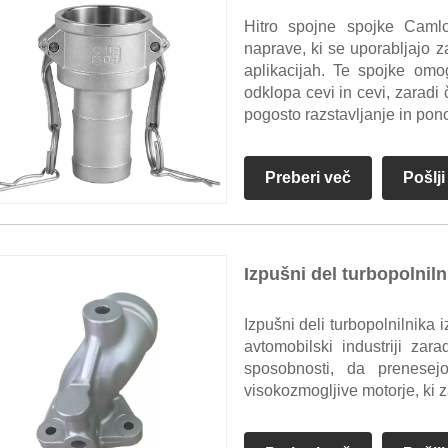
Hitro spojne spojke Caml
naprave, ki se uporabljajo za
aplikacijah. Te spojke omo
odklopa cevi in ​​cevi, zaradi
pogosto razstavljanje in pon
Preberi več
Pošlj
Izpušni del turbopolniln
Izpušni deli turbopolnilnika i
avtomobilski industriji zarad
sposobnosti, da prenesej
visokozmogljive motorje, ki z