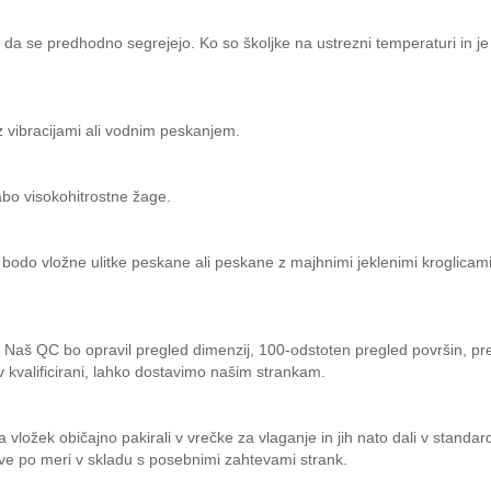
da se predhodno segrejejo. Ko so školjke na ustrezni temperaturi in je s
z vibracijami ali vodnim peskanjem.
abo visokohitrostne žage.
, bodo vložne ulitke peskane ali peskane z majhnimi jeklenimi kroglicami.
ov. Naš QC bo opravil pregled dimenzij, 100-odstoten pregled površin, pr
v kvalificirani, lahko dostavimo našim strankam.
a vložek običajno pakirali v vrečke za vlaganje in jih nato dali v stand
ve po meri v skladu s posebnimi zahtevami strank.