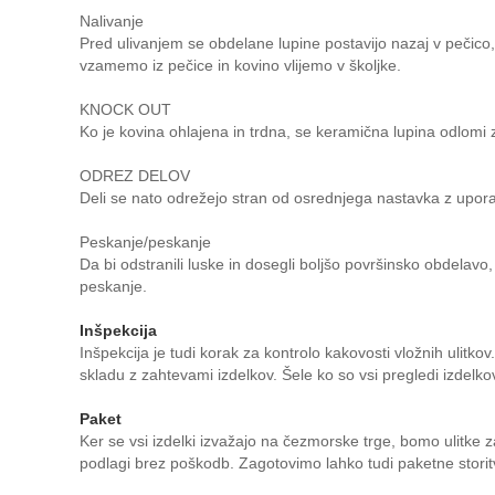
Nalivanje
Pred ulivanjem se obdelane lupine postavijo nazaj v pečico, 
vzamemo iz pečice in kovino vlijemo v školjke.
KNOCK OUT
Ko je kovina ohlajena in trdna, se keramična lupina odlomi 
ODREZ DELOV
Deli se nato odrežejo stran od osrednjega nastavka z upor
Peskanje/peskanje
Da bi odstranili luske in dosegli boljšo površinsko obdelavo
peskanje.
Inšpekcija
Inšpekcija je tudi korak za kontrolo kakovosti vložnih ulitk
skladu z zahtevami izdelkov. Šele ko so vsi pregledi izdelko
Paket
Ker se vsi izdelki izvažajo na čezmorske trge, bomo ulitke z
podlagi brez poškodb. Zagotovimo lahko tudi paketne storit