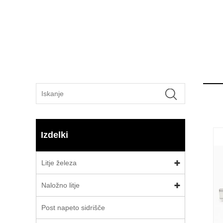
Izdelki
Litje železa
Naložno litje
Post napeto sidrišče