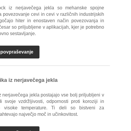
ock iz nerjavečega jekla so mehanske spojne
 povezovanje cevi in ​​cevi v različnih industrijskih
gočajo hiter in enostaven način povezovanja in
 česar so priljubljene v aplikacijah, kjer je potrebno
ovno sestavljanje.
i povpraševanje
ika iz nerjavečega jekla
z nerjavečega jekla postajajo vse bolj priljubljeni v
i svoje vzdržljivosti, odpornosti proti koroziji in
o visoke temperature. Ti deli so bistveni za
ahtevajo največjo moč in učinkovitost.