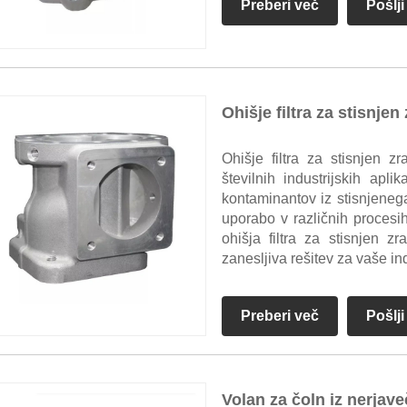
Preberi več
Pošlj
Ohišje filtra za stisnjen
Ohišje filtra za stisnjen z
številnih industrijskih apl
kontaminantov iz stisnjenega
uporabo v različnih procesi
ohišja filtra za stisnjen z
zanesljiva rešitev za vaše in
Preberi več
Pošlj
Volan za čoln iz nerjave