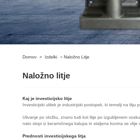
Domov
>
Izdelki
>
Naložno Litje
Naložno litje
Kaj je investicijsko litje
Investicijski ulitek je industrijski postopek, ki temelji na li
Ulivanje po vložku, znano tudi kot litje po izgubljenem vosk
nato stopi iz keramičnega kalupa in staljena kovina se vlije v
Prednosti investicijskega litja