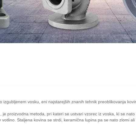
tju po izgubljenem vosku, eni najstarejših znanih tehnik preoblikovanja kovi
u, je proizvodna metoda, pri kateri se ustvari vzorec iz voska, ki se na
 votlino. Staljena kovina se strdi, keramična lupina pa se nato zlomi ali 