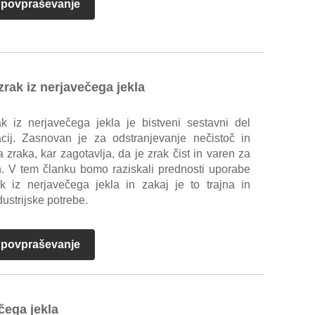
i povpraševanje
 zrak iz nerjavečega jekla
rak iz nerjavečega jekla je bistveni sestavni del
ikacij. Zasnovan je za odstranjevanje nečistoč in
 zraka, kar zagotavlja, da je zrak čist in varen za
h. V tem članku bomo raziskali prednosti uporabe
rak iz nerjavečega jekla in zakaj je to trajna in
dustrijske potrebe.
i povpraševanje
čega jekla