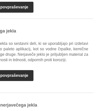
i povpraševanje
ga jekla
ekla so sestavni deli, ki se uporabljajo pri izdelavi
oko paleto aplikacij, kot so vodne črpalke, kemične
ge druge. Nerjaveče jeklo je priljubljen material za
osti in trdnosti, odpornih proti koroziji.
i povpraševanje
 nerjavečega jekla