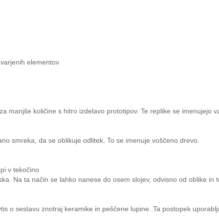
 varjenih elementov
a manjše količine s hitro izdelavo prototipov. Te replike se imenujejo vz
vano smreka, da se oblikuje odlitek. To se imenuje voščeno drevo.
pi v tekočino
ska. Na ta način se lahko nanese do osem slojev, odvisno od oblike in t
tis o sestavu znotraj keramike in peščene lupine. Ta postopek uporablja