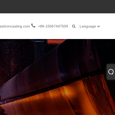
stironcasting.com
+86-15067447509
Language