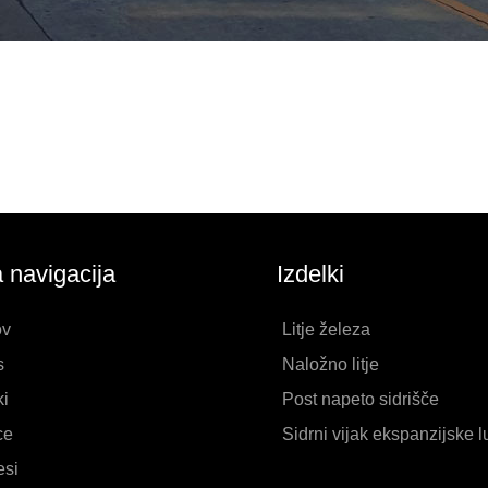
a navigacija
Izdelki
v
Litje železa
s
Naložno litje
ki
Post napeto sidrišče
ce
Sidrni vijak ekspanzijske l
esi