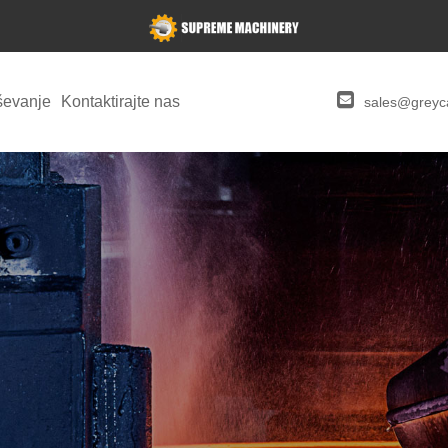
ševanje
Kontaktirajte nas
sales@greyca