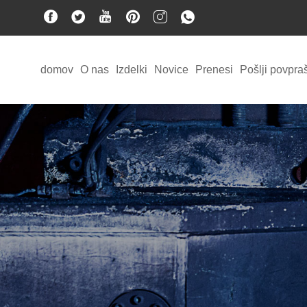
domov
O nas
Izdelki
Novice
Prenesi
Pošlji povpra