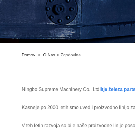
Domov
>
O Nas
>
Zgodovina
Ningbo Supreme Machinery Co., Ltd
litje železa
part
Kasneje po 2000 letih smo uvedli proizvodno linijo za 
V teh letih razvoja so bile naše proizvodne linije pos