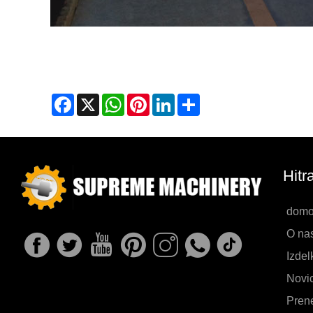
Facebook
X
WhatsApp
Pinterest
LinkedIn
Share
Hitr
domo
O na
Izdel
Novi
Pren