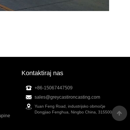
Kontaktiraj nas
+86-15067447509
sales@greycastironcasting.com
Yuan Feng Road, industrijsko območje
Dongjiao Fenghua, Ningbo China, 315500
upine