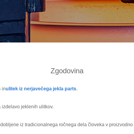
Zgodovina
s
in
ulitek iz nerjavečega jekla
parts
.
izdelavo jeklenih ulitkov.
odobljene iz tradicionalnega ročnega dela človeka v proizvodno l