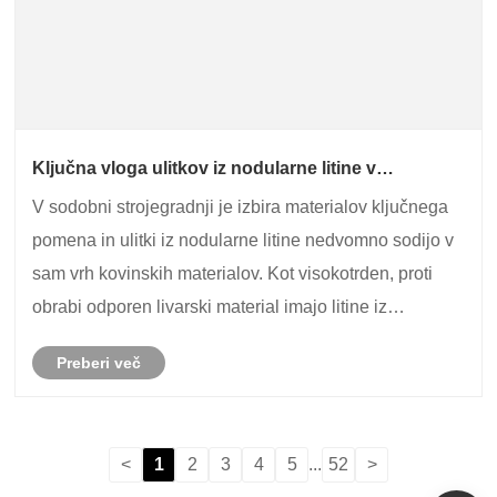
Ključna vloga ulitkov iz nodularne litine v
strojništvu
V sodobni strojegradnji je izbira materialov ključnega
pomena in ulitki iz nodularne litine nedvomno sodijo v
sam vrh kovinskih materialov. Kot visokotrden, proti
obrabi odporen livarski material imajo litine iz
nodularne litine nepogrešljivo vlogo na področju
Preberi več
strojne proizvodnje. Danes raziščimo zn......
<
1
2
3
4
5
...
52
>