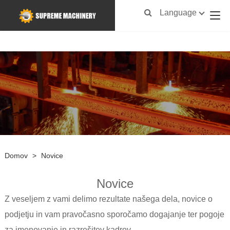
Language
Domov
>
Novice
Novice
Z veseljem z vami delimo rezultate našega dela, novice o
podjetju in vam pravočasno sporočamo dogajanje ter pogoje
za imenovanje in razrešitev kadrov.