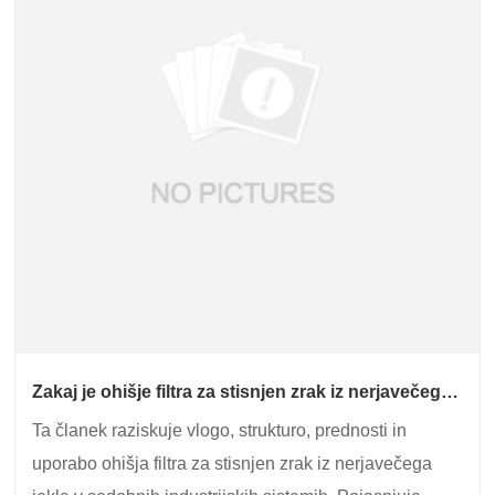
Zakaj je ohišje filtra za stisnjen zrak iz nerjavečega
jekla bistveno za industrijske zračne sisteme
Ta članek raziskuje vlogo, strukturo, prednosti in
visoke čistosti
uporabo ohišja filtra za stisnjen zrak iz nerjavečega