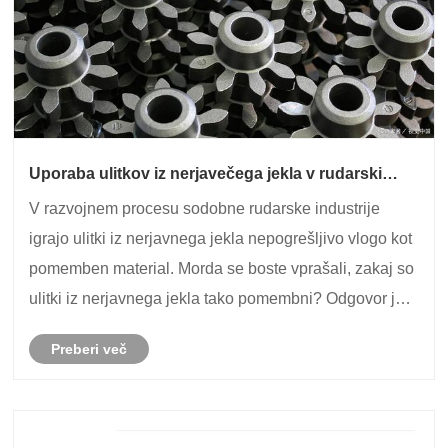
Uporaba ulitkov iz nerjavečega jekla v rudarski
industriji
V razvojnem procesu sodobne rudarske industrije
igrajo ulitki iz nerjavnega jekla nepogrešljivo vlogo kot
pomemben material. Morda se boste vprašali, zakaj so
ulitki iz nerjavnega jekla tako pomembni? Odgovor je v
njihovi odpornosti proti koroziji, trdnosti in
Preberi več
prilagodljivosti obdelave. Zaradi teh l......