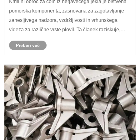
Krmilni obroč za čoln iz nerjavečega jekla je bistvena
plovila
pomorska komponenta, zasnovana za zagotavljanje
zanesljivega nadzora, vzdržljivosti in vrhunskega
videza za različne vrste plovil. Ta članek raziskuje,
kako Supreme razvija visokokakovostne volane iz
Preberi več
nerjavečega jekla z odpornostjo proti korozij......