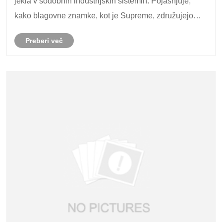
jekla v sodobnih industrijskih sistemih. Pojasnjuje,
kako blagovne znamke, kot je Supreme, združujejo
napreden inženiring za zagotavljanje vzdržljivih, proti
Preberi več
koroziji odpornih filtrirnih rešitev,......