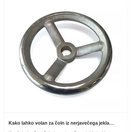
Kako lahko volan za čoln iz nerjavečega jekla
izboljša vašo pomorsko izkušnjo in zmogljivost