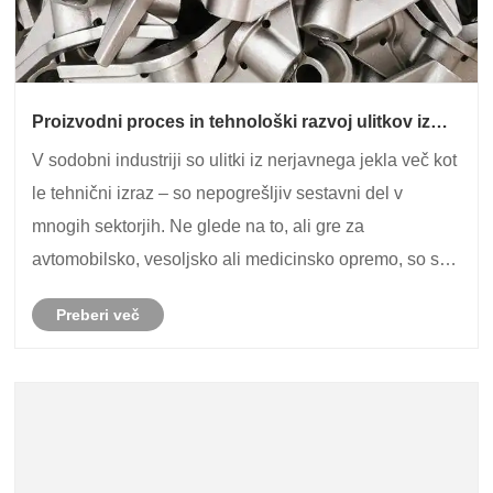
Proizvodni proces in tehnološki razvoj ulitkov iz
nerjavnega jekla
V sodobni industriji so ulitki iz nerjavnega jekla več kot
le tehnični izraz – so nepogrešljiv sestavni del v
mnogih sektorjih. Ne glede na to, ali gre za
avtomobilsko, vesoljsko ali medicinsko opremo, so si
ulitki iz nerjavečega jekla zaradi svoje odlične
Preberi več
učinkovitosti zelo razširjeni. Torej, kako ......