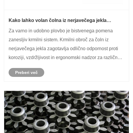
Kako lahko volan čolna iz nerjavečega jekla
izboljša vašo izkušnjo jadranja in nadzor plovila
Za varno in udobno plovbo je bistvenega pomena
zanesljiv krmilni sistem. Krmilni obroč za čoln iz
nerjavečega jekla zagotavlja odlično odpornost proti
koroziji, vzdržljivost in ergonomski nadzor za različne
pomorske aplikacije. Supreme je specializiran za
Preberi več
proizvodnjo visokokakovostnih navtičnih stro......