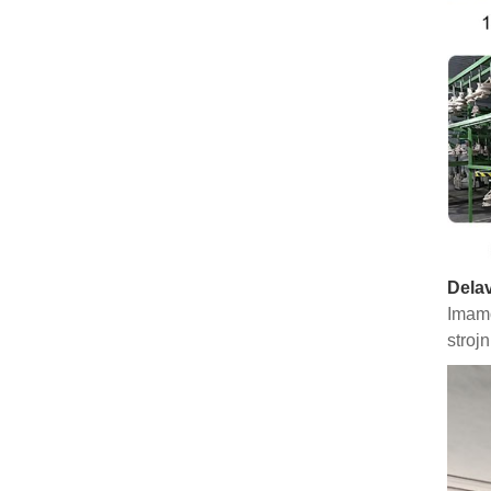
Delav
Imamo
stroj