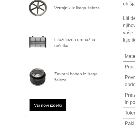
ohišj
Vztrajnik iz litega železa
Liti 
njiho
vaše k
Litoželezna drenažna
litje
rešetka
Mater
Proc
Zavorni boben iz litega
Povr
železa
obde
Prei
in p
Vsi novi izdelki
Tole
Paki