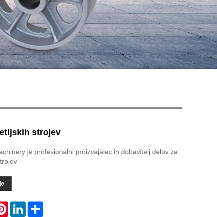
etijskih strojev
inery je profesionalni proizvajalec in dobavitelj delov za
trojev
je
atsApp
Pinterest
LinkedIn
Share