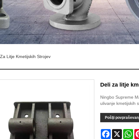
 Za Litje Kmetijskih Strojev
Deli za litje km
Ningbo Supreme Mach
ulivanje kmetijskih s
Pošlji povpraševan
Facebook
X
Wh