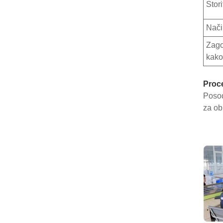
Stori
Nači
Zago
kako
Proc
Posod
za ob