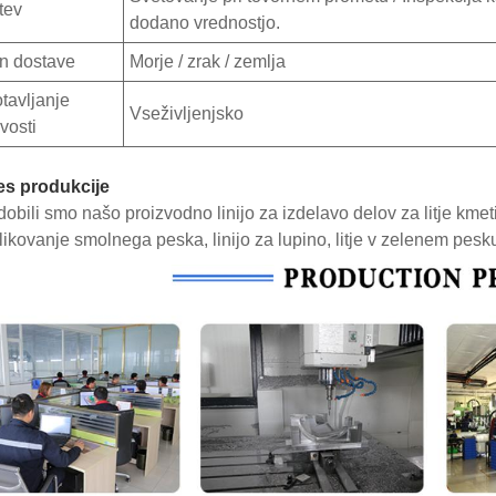
tev
dodano vrednostjo.
n dostave
Morje / zrak / zemlja
tavljanje
Vseživljenjsko
vosti
es produkcije
obili smo našo proizvodno linijo za izdelavo delov za litje kmetij
likovanje smolnega peska, linijo za lupino, litje v zelenem pesku