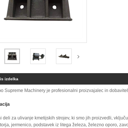
is izdelka
o Supreme Machinery je profesionalni proizvajalec in dobavitelj 
acija
 deli za ulivanje kmetijskih strojev, ki smo jih proizvedli, vključ
torja, jermenico, podstavek iz litega železa, železno oporo, zavorn