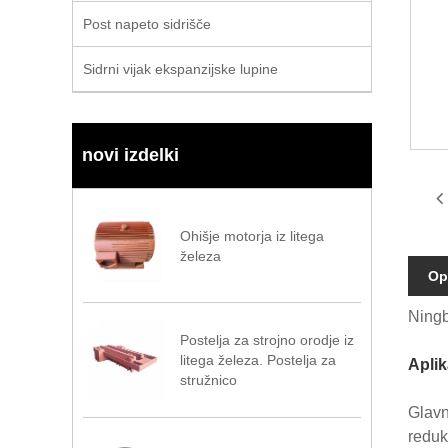
Post napeto sidrišče
Sidrni vijak ekspanzijske lupine
novi izdelki
Ohišje motorja iz litega
železa
Op
Ningb
Postelja za strojno orodje iz
litega železa. Postelja za
Aplik
stružnico
Glavni
reduk