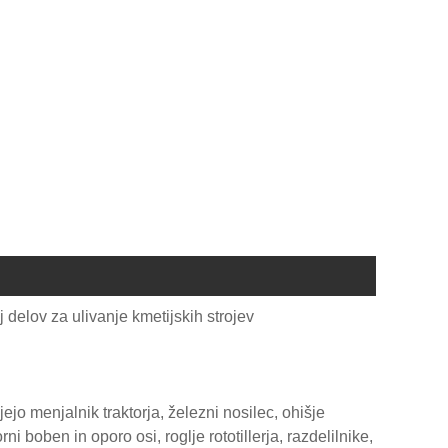
delov za ulivanje kmetijskih strojev
ujejo menjalnik traktorja, železni nosilec, ohišje
i boben in oporo osi, roglje rototillerja, razdelilnike,