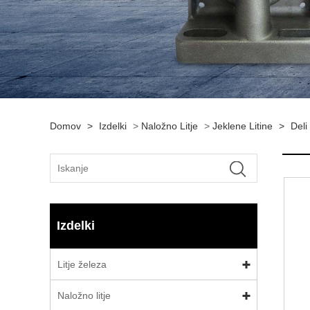
Domov
>
Izdelki
>
Naložno Litje
>
Jeklene Litine
>
Deli
Izdelki
Litje železa
Naložno litje