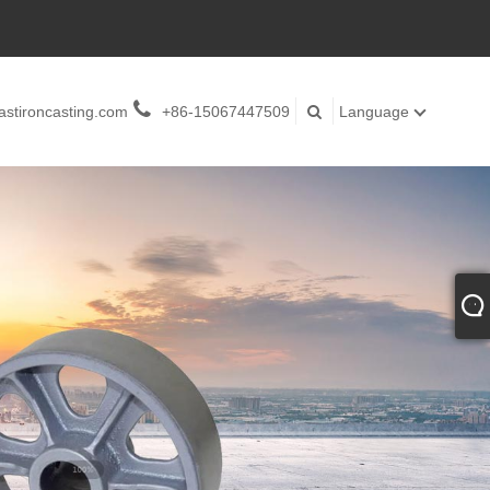
stironcasting.com
+86-15067447509
Language