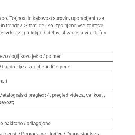
orabo. Trajnost in kakovost surovin, uporabljenih za
 in trendov. S temi deli so izpolnjene vse zahteve
 je izdelava prototipnih delov, ulivanje kovin, tlačno
lezo / ogljikovo jeklo / po meri
/ tlačno litje / izgubljeno litje pene
meri
etalografski pregled; 4. pregled videza, velikosti,
pavost;
no pakirano / prilagojeno
kovosti / Poprodajne storitve / Druge storitve z