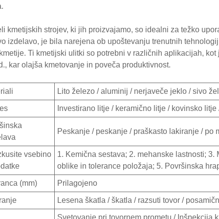
a.
deli kmetijskih strojev, ki jih proizvajamo, so idealni za težko up
vo izdelavo, je bila narejena ob upoštevanju trenutnih tehnologij
metije. Ti kmetijski ulitki so potrebni v različnih aplikacijah, kot
 itd., kar olajša kmetovanje in poveča produktivnost.
iali
Lito železo / aluminij / nerjaveče jeklo / sivo že
es
Investirano litje / keramično litje / kovinsko litje 
šinska
Peskanje / peskanje / praškasto lakiranje / po 
lava
zkusite vsebino
1. Kemična sestava; 2. mehanske lastnosti; 3. M
odatke
oblike in tolerance položaja; 5. Površinska hra
ranca (mm)
Prilagojeno
ranje
Lesena škatla / škatla / razsuti tovor / posamič
Svetovanje pri tovornem prometu / Inšpekcija ka