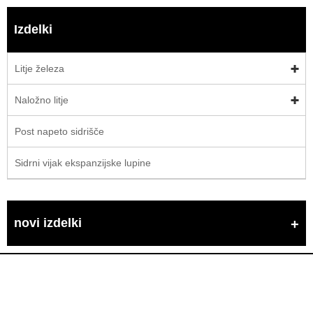
Izdelki
Litje železa
Naložno litje
Post napeto sidrišče
Sidrni vijak ekspanzijske lupine
novi izdelki