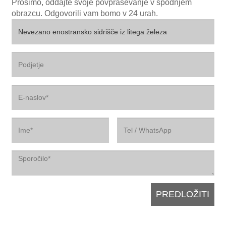
Prosimo, oddajte svoje povpraševanje v spodnjem
obrazcu. Odgovorili vam bomo v 24 urah.