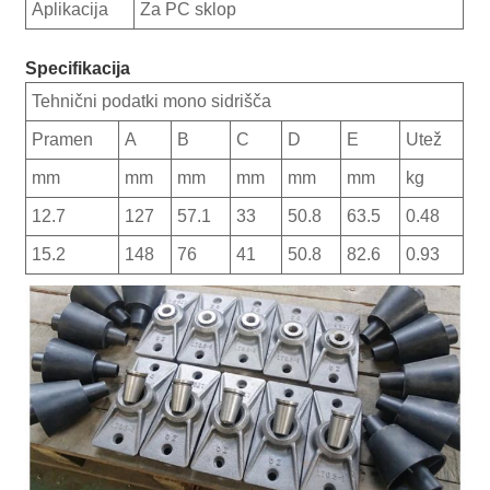
Aplikacija
Za PC sklop
Specifikacija
Tehnični podatki mono sidrišča
Pramen
A
B
C
D
E
Utež
mm
mm
mm
mm
mm
mm
kg
12.7
127
57.1
33
50.8
63.5
0.48
15.2
148
76
41
50.8
82.6
0.93