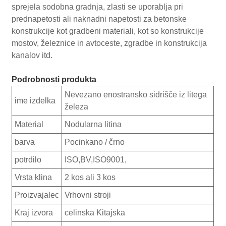
sprejela sodobna gradnja, zlasti se uporablja pri
prednapetosti ali naknadni napetosti za betonske
konstrukcije kot gradbeni materiali, kot so konstrukcije
mostov, železnice in avtoceste, zgradbe in konstrukcija
kanalov itd.
Podrobnosti produkta
Nevezano enostransko sidrišče iz litega
ime izdelka
železa
Material
Nodularna litina
barva
Pocinkano / črno
potrdilo
ISO,BV,ISO9001,
Vrsta klina
2 kos ali 3 kos
Proizvajalec
Vrhovni stroji
Kraj izvora
celinska Kitajska