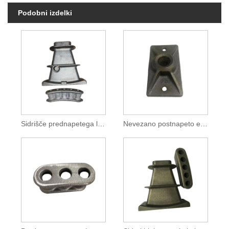
Podobni izdelki
Sidrišče prednapetega loka po napetosti
Nevezano postnapeto enostransko sidrišče