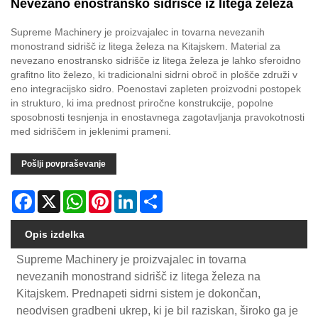
Nevezano enostransko sidrišče iz litega železa
Supreme Machinery je proizvajalec in tovarna nevezanih
monostrand sidrišč iz litega železa na Kitajskem. Material za
nevezano enostransko sidrišče iz litega železa je lahko sferoidno
grafitno lito železo, ki tradicionalni sidrni obroč in plošče združi v
eno integracijsko sidro. Poenostavi zapleten proizvodni postopek
in strukturo, ki ima prednost priročne konstrukcije, popolne
sposobnosti tesnjenja in enostavnega zagotavljanja pravokotnosti
med sidriščem in jeklenimi prameni.
Pošlji povpraševanje
Facebook
X
WhatsApp
Pinterest
LinkedIn
Share
Opis izdelka
Supreme Machinery je proizvajalec in tovarna
nevezanih monostrand sidrišč iz litega železa na
Kitajskem. Prednapeti sidrni sistem je dokončan,
neodvisen gradbeni ukrep, ki je bil raziskan, široko ga je