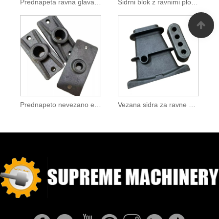
Prednapeta ravna glava sidra
Sidrni blok z ravnimi ploščami z natezno vezavo
Prednapeto nevezano enostransko sidro
Vezana sidra za ravne plošče S3