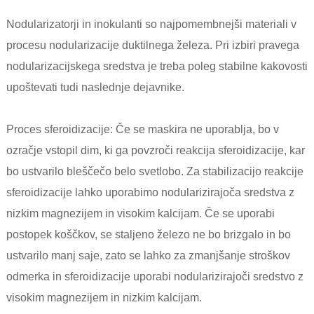
Nodularizatorji in inokulanti so najpomembnejši materiali v
procesu nodularizacije duktilnega železa. Pri izbiri pravega
nodularizacijskega sredstva je treba poleg stabilne kakovosti
upoštevati tudi naslednje dejavnike.
Proces sferoidizacije: Če se maskira ne uporablja, bo v
ozračje vstopil dim, ki ga povzroči reakcija sferoidizacije, kar
bo ustvarilo bleščečo belo svetlobo. Za stabilizacijo reakcije
sferoidizacije lahko uporabimo nodularizirajoča sredstva z
nizkim magnezijem in visokim kalcijam. Če se uporabi
postopek koščkov, se staljeno železo ne bo brizgalo in bo
ustvarilo manj saje, zato se lahko za zmanjšanje stroškov
odmerka in sferoidizacije uporabi nodularizirajoči sredstvo z
visokim magnezijem in nizkim kalcijam.