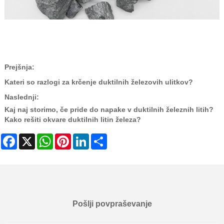
Prejšnja:
Kateri so razlogi za krčenje duktilnih železovih ulitkov?
Naslednji:
Kaj naj storimo, če pride do napake v duktilnih železnih litih?
Kako rešiti okvare duktilnih litin železa?
Facebook
X
WhatsApp
Pinterest
LinkedIn
Share
Pošlji povpraševanje