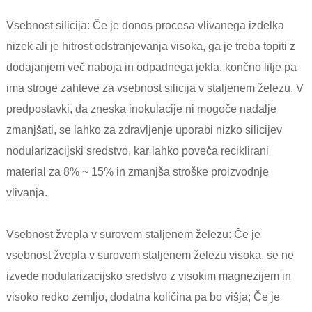
Vsebnost silicija: Če je donos procesa vlivanega izdelka
nizek ali je hitrost odstranjevanja visoka, ga je treba topiti z
dodajanjem več naboja in odpadnega jekla, končno litje pa
ima stroge zahteve za vsebnost silicija v staljenem železu. V
predpostavki, da zneska inokulacije ni mogoče nadalje
zmanjšati, se lahko za zdravljenje uporabi nizko silicijev
nodularizacijski sredstvo, kar lahko poveča reciklirani
material za 8% ~ 15% in zmanjša stroške proizvodnje
vlivanja.
Vsebnost žvepla v surovem staljenem železu: Če je
vsebnost žvepla v surovem staljenem železu visoka, se ne
izvede nodularizacijsko sredstvo z visokim magnezijem in
visoko redko zemljo, dodatna količina pa bo višja; Če je