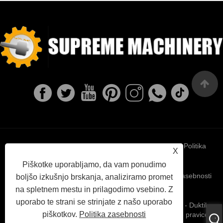
Links
Sitemap
RSS
XML
Politika
X
Piškotke uporabljamo, da vam ponudimo
zasebnosti
boljšo izkušnjo brskanja, analiziramo promet
na spletnem mestu in prilagodimo vsebino. Z
uporabo te strani se strinjate z našo uporabo
Copyright © 2022 Ningbo Supreme Machinery Co., Ltd. - Duktilno
piškotkov.
Politika zasebnosti
litje železa, naložbeno kasting, sivo lining železa - vse pravice